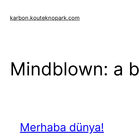
Skip
to
karbon.kouteknopark.com
content
Mindblown: a b
Merhaba dünya!